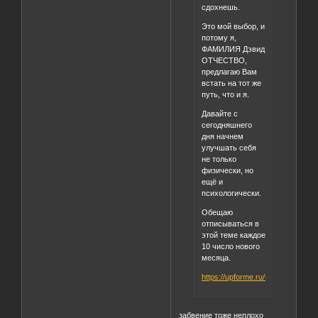
сдохнешь.
Это мой выбор, и
потому я,
ФАМИЛИЯ Дэвид
ОТЧЕСТВО,
предлагаю Вам
встать на тот же
путь, что и я.
Давайте с
сегодняшнего
дня начнем
улучшать себя
не только
физически, но
ещё и
психологически.
Обещаю
отписываться в
этой теме каждое
10 число нового
месяца.
https://upforme.ru/uploads/001b/
забвение тоже неплохо