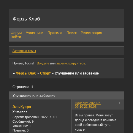
Ферзь Клаб
Форум
Участники
Правила
Поиск
Регистрация
Войти
Активные темы
Привет, Гость!
Войдите
или
зарегистрируйтесь
.
»
Ферзь Клаб
»
Спорт
»
Улучшение или забвение
Страница:
1
Улучшение или забвение
Поделиться
2022-
1
Эль Куэро
09-10 21:30:03
Участник
Всем привет. Меня зовут
Зарегистрирован
: 2022-09-01
Дэвид и сегодня я начинаю
Сообщений:
9
свой собственный путь
Уважение:
-1
хокаге.
Позитив:
0