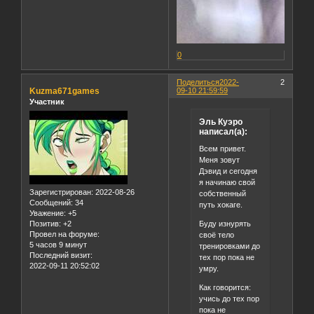
0
Поделиться
2022-
2
Kuzma671games
09-10 21:59:59
Участник
Эль Куэро
написал(а):
Всем привет.
Меня зовут
Дэвид и сегодня
я начинаю свой
Зарегистрирован
: 2022-08-26
собственный
Сообщений:
34
путь хокаге.
Уважение:
+5
Буду изнурять
Позитив:
+2
Провел на форуме:
своё тело
5 часов 9 минут
тренировками до
Последний визит:
тех пор пока не
2022-09-11 20:52:02
умру.
Как говорится:
учись до тех пор
пока не