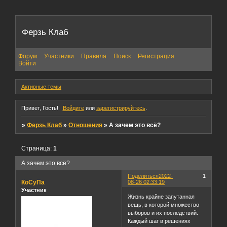
Ферзь Клаб
Форум
Участники
Правила
Поиск
Регистрация
Войти
Активные темы
Привет, Гость!
Войдите
или
зарегистрируйтесь
.
»
Ферзь Клаб
»
Отношения
»
А зачем это всё?
Страница:
1
А зачем это всё?
Поделиться
2022-
1
КоСуПа
08-26 02:33:19
Участник
Жизнь крайне запутанная
вещь, в которой множество
выборов и их последствий.
Каждый шаг в решениях