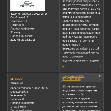
человек делает обдумывая и
от чего-то отталкиваясь. Все
эти действия ведут к чему-то
общему и единому в жизни, а
Зарегистрирован
: 2022-08-26
именно к цели в жизни.
Сообщений:
3
Давайте обсудим эту
Уважение:
+1
Позитив:
0
философскую тему, которая
Провел на форуме:
вечна и неоднозначна. Какие
38 минут
цели в жизни преследуют вас
Последний визит:
сейчас? Как вы планируете
2022-08-27 15:31:18
свою жизнь и строите ли
вовсе планы?
Возможно вы найдёте в этой
теме себе товарищей или же
просто сможете
подискуссировать с людьми.
+1
Поделиться
2022-
2
MJekson
08-26 03:38:40
Участник
Жизнь весьма интересная
Зарегистрирован
: 2022-08-25
штука мы можем потратить
Сообщений:
3
пол жизни что бы
Уважение:
0
спланировать другую
Позитив:
0
половину и одна маленькая
Провел на форуме:
деталь может все изменить,
1 час 6 минут
Последний визит:
но решить хорошо ли это или