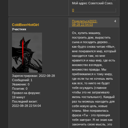
Мой адрес Советский Союз.
0
Поделиться
2022-
4
ColdBeerHotGirl
08-28 22:54:03
Участник
Ох, купить машину,
построить дом, вырастить
сына и посадить дерево…
как-будто снова читаю «Мы»,
мне понравился мир, который
находится там, но мне
нравится и наш мир, где есть
множество взглядов,
множество правды. Мы
приближаемся к тому миру,
Зарегистрирован
: 2022-08-28
где если ты не хочешь жить
Сообщений:
1
как все, то никто не будет
Уважение:
0
тебя осуждать (главное
Позитив:
0
чтобы это не затрагивало
Провел на форуме:
жизнь «остальных»). Каждый
19 минут
Последний визит:
раз ты можешь находить для
2022-08-28 22:54:04
себя новую цель, новые
планы. Мне понравилась
фраза «Ты - это проекция
тебя завтра». Я не знаю как
закончить свою мысль, это