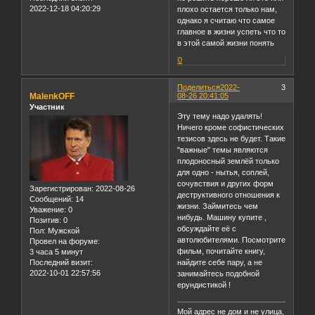
2022-12-18 04:20:29
плохо остается только нам,
однако я считаю что самое
главное в жизни успеть что то
в этой самой жизни понять
0
Поделиться
2022-
3
MalenkOFF
08-26 20:41:05
Участник
Эту тему надо удалять!
Ничего кроме софистических
тезисов здесь не будет. Такие
"важные" темы являются
плодоносный землёй только
для одно - нытья, соплей,
сочувствия и других форм
Зарегистрирован
: 2022-08-26
деструктивного отношения к
Сообщений:
14
жизни. Займитесь чем
Уважение:
0
нибудь. Машину купите ,
Позитив:
0
обсуждайте её с
Пол:
Мужской
автолюбителями. Посмотрите
Провел на форуме:
фильм, почитайте книгу,
3 часа 5 минут
Последний визит:
найдите себе пару, а не
2022-10-01 22:57:56
занимайтесь подобной
ерундистикой !
Мой адрес не дом и не улица,