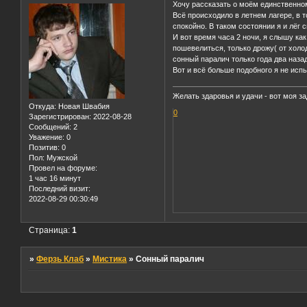
Хочу рассказать о моём единственном
Всё происходило в летнем лагере, в 
спокойно. В таком состоянии я и лёг 
И вот время часа 2 ночи, я слышу как
пошевелиться, только дрожу( от холод
сонный паралич только года два назад
Вот и всё больше подобного я не исп
Желать здаровья и удачи - вот моя з
Откуда:
Новая Швабия
0
Зарегистрирован
: 2022-08-28
Сообщений:
2
Уважение:
0
Позитив:
0
Пол:
Мужской
Провел на форуме:
1 час 16 минут
Последний визит:
2022-08-29 00:30:49
Страница:
1
»
Ферзь Клаб
»
Мистика
»
Сонный паралич