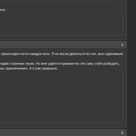
озг.
5
 происходил почти каждую ночь. Я не могла двигаться во сне, мне сдавливало
 издаю странные звуки. Но мне удаётся криками во сне саму себя разбудить,
чных приключениях. А я уже привыкла.
6