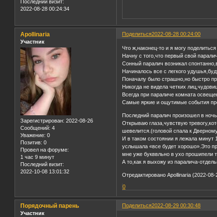
Последний визит:
2022-08-28 00:24:34
Apollinaria
Поделиться
2022-08-28 00:24:00
Участник
Что ж,наконец-то и я могу поделиться
Начну с того,что первый свой паралич
Сонный паралич возникал спонтанно,
Начиналось все с легкого удушья,буд
Поначалу было страшно,но быстро п
Никогда не видела четких лиц,чудов
Всегда при параличе комната освеще
Самые яркие и ощутимые события про
Последний паралич произошел в ночь
Зарегистрирован
: 2022-08-26
Открываю глаза,чувствую тревогу,кот
Сообщений:
4
шевелится.(головой спала к Дверному 
Уважение:
0
И в таком состоянии я лежала минут 
Позитив:
0
услышала «все будет хорошо».Это пр
Провел на форуме:
мне уже букввльно в ухо прошипели т
1 час 9 минут
А то,как я выхожу из паралича-отдель
Последний визит:
2022-10-08 13:01:32
Отредактировано Apollinaria (2022-08-
0
Порядочный парень
Поделиться
2022-08-29 00:30:48
Участник