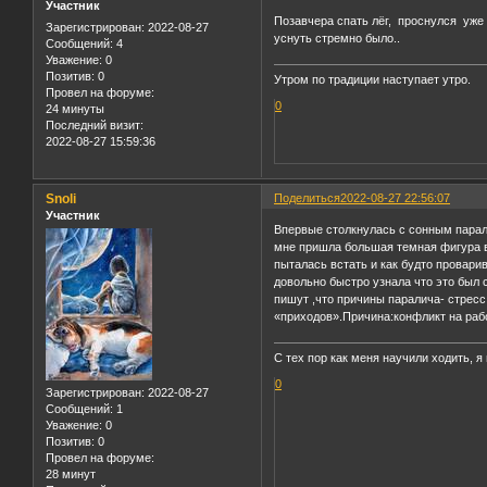
Участник
Позавчера спать лёг, проснулся уже н
Зарегистрирован
: 2022-08-27
уснуть стремно было..
Сообщений:
4
Уважение:
0
Позитив:
0
Утром по традиции наступает утро.
Провел на форуме:
0
24 минуты
Последний визит:
2022-08-27 15:59:36
Snoli
Поделиться
2022-08-27 22:56:07
Участник
Впервые столкнулась с сонным парали
мне пришла большая темная фигура в 
пыталась встать и как будто провари
довольно быстро узнала что это был 
пишут ,что причины паралича- стресс
«приходов».Причина:конфликт на раб
С тех пор как меня научили ходить, 
0
Зарегистрирован
: 2022-08-27
Сообщений:
1
Уважение:
0
Позитив:
0
Провел на форуме:
28 минут