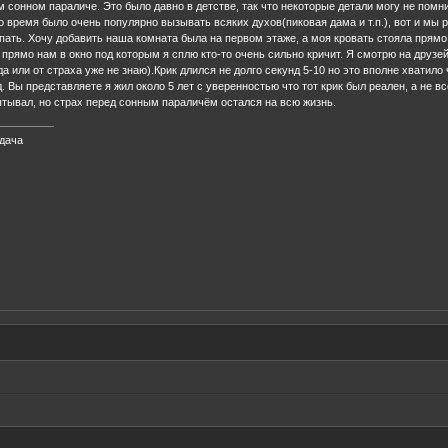
 сонном параличе. Это было давно в детстве, так что некоторые детали могу не помни
то время было очень популярно вызывать всяких духов(пиковая дама и т.п.), вот и мы
спать. Хочу добавить наша комната была на первом этаже, а моя кровать стояла прямо
 прямо нам в окно под которым я сплю кто-то очень сильно кричит. Я смотрю на друзе
а или от страха уже не знаю).Крик длился не долго секунд 5-10 но это вполне хватило ч
. Вы представляете я жил около 5 лет с уверенностью что тот крик был реален, а не в
ытывал, но страх перед сонным параличём остался на всю жизнь.
адача