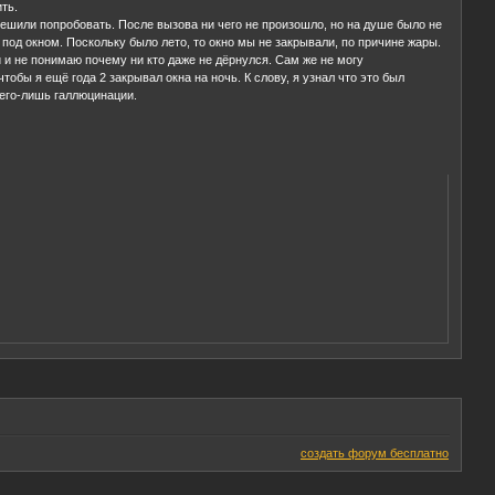
ть.
 решили попробовать. После вызова ни чего не произошло, но на душе было не
 под окном. Поскольку было лето, то окно мы не закрывали, по причине жары.
й и не понимаю почему ни кто даже не дёрнулся. Сам же не могу
тобы я ещё года 2 закрывал окна на ночь. К слову, я узнал что это был
сего-лишь галлюцинации.
создать форум бесплатно