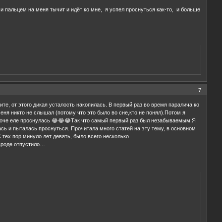
 и пальцем на меня тычит и идёт ко мне, я успел проснуться как-то, и больше
7
е, от этого дикая усталость накопилась. В первый раз во время паралича ко
ня никто не слышал (потому что это было во сне,кто не понял).Потом я
 Короче еле проснулась 😂😂😂Так что самый первый раз был незабываемым.Я
сь и пыталась проснуться. Прочитала много статей на эту тему, в основном
 тех пор минуло лет девять, было всего несколько
 вроде отпустило…