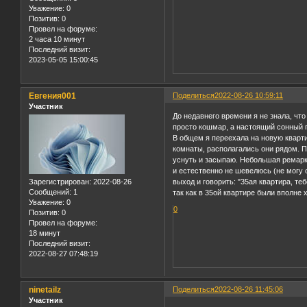
Уважение:
0
Позитив:
0
Провел на форуме:
2 часа 10 минут
Последний визит:
2023-05-05 15:00:45
Евгения001
Поделиться
2022-08-26 10:59:11
Участник
До недавнего времени я не знала, что
просто кошмар, а настоящий сонный 
В общем я переехала на новую кварти
комнаты, располагались они рядом. П
уснуть и засыпаю. Небольшая ремарка.
и естественно не шевелюсь (не могу с
выход и говорить: "35ая квартира, те
Зарегистрирован
: 2022-08-26
Сообщений:
1
так как в 35ой квартире были вполне 
Уважение:
0
0
Позитив:
0
Провел на форуме:
18 минут
Последний визит:
2022-08-27 07:48:19
ninetailz
Поделиться
2022-08-26 11:45:06
Участник