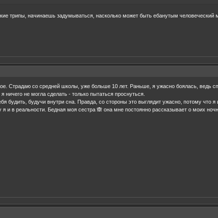
акие трипы, начинаешь задумываться, насколько может быть ебанутым человеческий м
ое. Страдаю со средней школы, уже больше 10 лет. Раньше, я ужасно боялась, ведь сп
я ничего не могла сделать - только пытаться проснуться.
бя будить, будучи внутри сна. Правда, со стороны это выглядит ужасно, потому что я
чу я и в реальности. Бедная моя сестра 🙈 она мне постоянно рассказывает о моих но