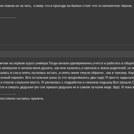
е помню из-за чего, и вижу что в проходе на балкон стоит что-то непонятное чёрное,
чом на первом курсе универа.Тогда начала одновременно учится и работать в общепит
капюшоне и начала меня душить, как мне казалось,я кричала и звала родителей, но ме
валась в сон,и опять пыталась встать ,и опять меня тянуло обратно , как в трясину.
сонный паралич. Все остальные разы (а это продолжалось два года) Я просто задыхала
 и плохое спальное место. Я уволилась с подработки и сменила подушку.Все прошло.С
оте и смерть дедушки (во сне пришел дедушка не в самом лучшем виде..брр). И пока
я постоянно пытаюсь прилечь.