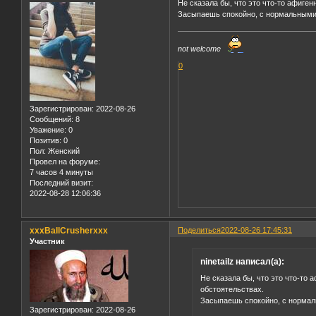
Не сказала бы, что это что-то афиге
Засыпаешь спокойно, с нормальными 
not welcome
0
Зарегистрирован
: 2022-08-26
Сообщений:
8
Уважение:
0
Позитив:
0
Пол:
Женский
Провел на форуме:
7 часов 4 минуты
Последний визит:
2022-08-28 12:06:36
xxxBallCrusherxxx
Поделиться
2022-08-26 17:45:31
Участник
ninetailz написал(а):
Не сказала бы, что это что-то
обстоятельствах.
Засыпаешь спокойно, с нормал
Зарегистрирован
: 2022-08-26