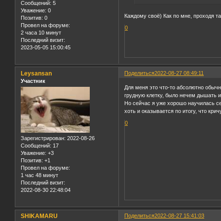
Сообщений:
5
Уважение:
0
Каждому своё) Как по мне, проходя т
Позитив:
0
Провел на форуме:
0
2 часа 10 минут
Последний визит:
2023-05-05 15:00:45
Leysansan
Поделиться
2022-08-27 08:49:11
Участник
Для меня это что-то абсолютно обычн
грудную клетку, было нечем дышать и 
Но сейчас я уже хорошо научилась се
хоть и оказывается по итогу, что кри
0
Зарегистрирован
: 2022-08-26
Сообщений:
17
Уважение:
+3
Позитив:
+1
Провел на форуме:
1 час 48 минут
Последний визит:
2022-08-30 22:48:04
SHIKAMARU
Поделиться
2022-08-27 15:41:03