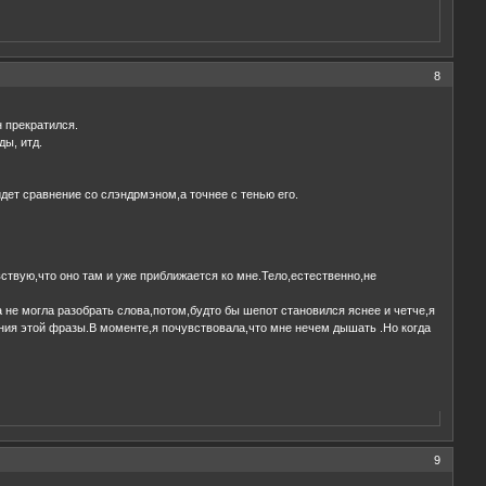
8
н прекратился.
ы, итд.
дет сравнение со слэндрмэном,а точнее с тенью его.
ствую,что оно там и уже приближается ко мне.Тело,естественно,не
 не могла разобрать слова,потом,будто бы шепот становился яснее и четче,я
ния этой фразы.В моменте,я почувствовала,что мне нечем дышать .Но когда
9