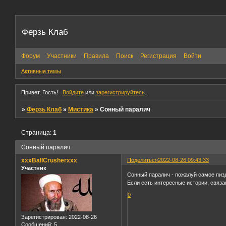
Ферзь Клаб
Форум
Участники
Правила
Поиск
Регистрация
Войти
Активные темы
Привет, Гость!
Войдите
или
зарегистрируйтесь
.
»
Ферзь Клаб
»
Мистика
»
Сонный паралич
Страница:
1
Сонный паралич
xxxBallCrusherxxx
Поделиться
2022-08-26 09:43:33
Участник
Сонный паралич - пожалуй самое пиз
Если есть интересные истории, связ
0
Зарегистрирован
: 2022-08-26
Сообщений:
5