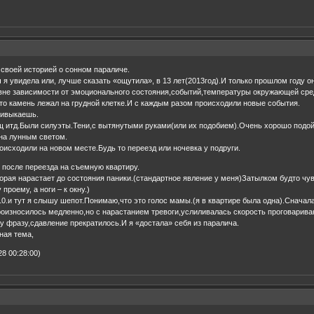
 своей историей о сонном параличе.
 я увидела или, лучше сказать «ощутила», в 13 лет(2013год).И только прошлом году о
вне зависимости от эмоционального состояния,событий,температуры окружающей сред
то камень лежал на грудной клетке.И с каждым разом происходили новые события.
ривыкаешь.
ищ итд.Были силуэты.Тени,с вытянутыми руками(или их подобием).Очень хорошо подой
на лунным светом.
исходили на новом месте.Будь то переезд или ночевка у подруги.
 после переезда на съемную квартиру.
орая нарастает до состояния паники.(стандартное явление у меня)Затылком будто чув
проему, а ноги – к окну.)
10.и тут я слышу шепот.Понимаю,что это голос мамы.(я в квартире была одна).Сначала
оизносилось медленно,но с нарастанием тревоги,услиливалась скорость проговарива
у фразу,сдавление прекратилось.И я «достала» себя из паралича.
ная тема,
28 00:28:00)