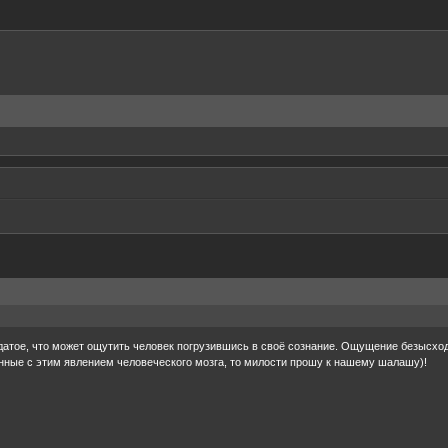
датое, что может ощутить человек погрузившись в своё сознание. Ощущение безысх
анные с этим явлением человеческого мозга, то милости прошу к нашему шалашу)!