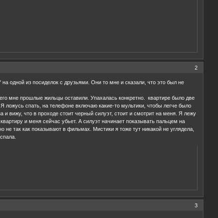
2
на одной из посиделок с друзьями. Они то мне и сказали, что это был не
 чего мне прошлые жильцы оставили. Упахалась конкретно. квартире было две
. Я ложусь спать, на телефоне включаю какие-то мультики, чтобы легче было
 и вижу, что в проходе стоит черный силуэт, стоит и смотрит на меня. Я лежу
в квартиру и меня сейчас убьет. А силуэт начинает показывать пальцем на
но не так как показывают в фильмах. Мистики я тоже тут никакой не углядела,
 спала.
3