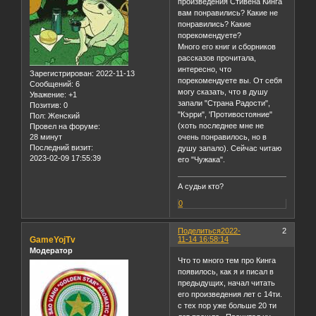
произведения Стивена Кинга
вам понравились? Какие не
понравились? Какие
порекомендуете?
Много его книг и сборников
рассказов прочитала,
интересно, что
Зарегистрирован
: 2022-11-13
порекомендуете вы. От себя
Сообщений:
6
могу сказать, что в душу
Уважение:
+1
запали "Страна Радости",
Позитив:
0
"Кэрри", 'Противостояние"
Пол:
Женский
(хоть последнее мне не
Провел на форуме:
28 минут
очень понравилось, но в
Последний визит:
душу запало). Сейчас читаю
2023-02-09 17:55:39
его "Чужака".
А судьи кто?
0
Поделиться
2022-
2
GameYojTv
11-14 16:58:14
Модератор
Что то много тем про Кинга
появилось, как я и писал в
предыдущих, начал читать
его произведения лет с 14ти.
с тех пор уже больше 20 ти