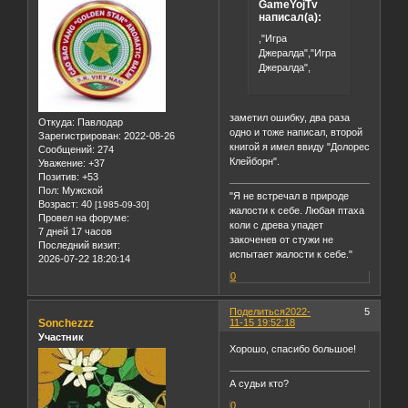
GameYojTv
написал(а):
,"Игра
Джералда","Игра
Джералда",
заметил ошибку, два раза
Откуда:
Павлодар
одно и тоже написал, второй
Зарегистрирован
: 2022-08-26
книгой я имел ввиду "Долорес
Сообщений:
274
Клейборн".
Уважение:
+37
Позитив:
+53
Пол:
Мужской
"Я не встречал в природе
Возраст:
40
[1985-09-30]
жалости к себе. Любая птаха
Провел на форуме:
коли с древа упадет
7 дней 17 часов
закоченев от стужи не
Последний визит:
испытает жалости к себе."
2026-07-22 18:20:14
0
Поделиться
2022-
5
Sonchezzz
11-15 19:52:18
Участник
Хорошо, спасибо большое!
А судьи кто?
0