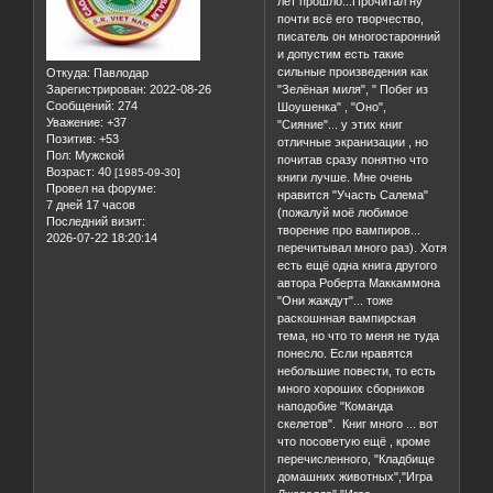
лет прошло...Прочитал ну
почти всё его творчество,
писатель он многостаронний
и допустим есть такие
сильные произведения как
Откуда:
Павлодар
Зарегистрирован
: 2022-08-26
"Зелёная миля", " Побег из
Сообщений:
274
Шоушенка" , "Оно",
Уважение:
+37
"Сияние"... у этих книг
Позитив:
+53
отличные экранизации , но
Пол:
Мужской
почитав сразу понятно что
Возраст:
40
[1985-09-30]
книги лучше. Мне очень
Провел на форуме:
нравится "Участь Салема"
7 дней 17 часов
(пожалуй моё любимое
Последний визит:
творение про вампиров...
2026-07-22 18:20:14
перечитывал много раз). Хотя
есть ещё одна книга другого
автора Роберта Маккаммона
"Они жаждут"... тоже
раскошнная вампирская
тема, но что то меня не туда
понесло. Если нравятся
небольшие повести, то есть
много хороших сборников
наподобие "Команда
скелетов". Книг много ... вот
что посоветую ещё , кроме
перечисленного, "Кладбище
домашних животных","Игра