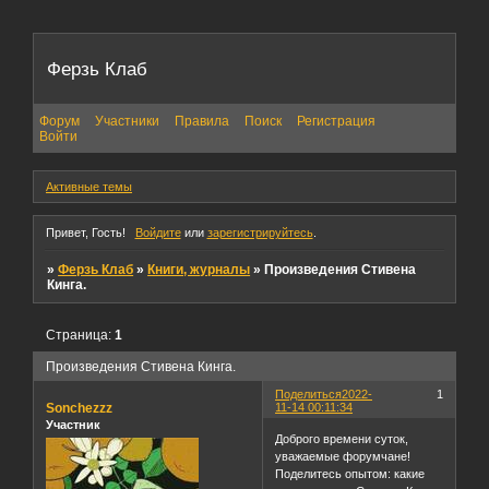
Ферзь Клаб
Форум
Участники
Правила
Поиск
Регистрация
Войти
Активные темы
Привет, Гость!
Войдите
или
зарегистрируйтесь
.
»
Ферзь Клаб
»
Книги, журналы
»
Произведения Стивена
Кинга.
Страница:
1
Произведения Стивена Кинга.
Поделиться
2022-
1
Sonchezzz
11-14 00:11:34
Участник
Доброго времени суток,
уважаемые форумчане!
Поделитесь опытом: какие