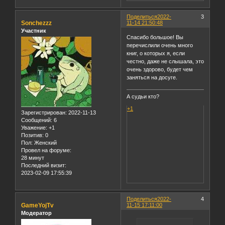
Поделиться
2022-
3
Sonchezzz
11-14 21:50:48
Участник
Спасибо большое! Вы
перечислили очень много
книг, о которых я, если
честно, даже не слышала, это
очень здорово, будет чем
заняться на досуге.
А судьи кто?
+1
Зарегистрирован
: 2022-11-13
Сообщений:
6
Уважение:
+1
Позитив:
0
Пол:
Женский
Провел на форуме:
28 минут
Последний визит:
2023-02-09 17:55:39
Поделиться
2022-
4
GameYojTv
11-15 17:11:00
Модератор