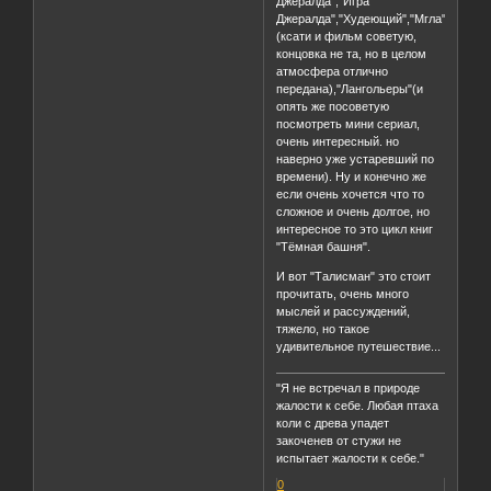
Джералда","Игра
Джералда","Худеющий","Мгла"
(ксати и фильм советую,
концовка не та, но в целом
атмосфера отлично
передана),"Лангольеры"(и
опять же посоветую
посмотреть мини сериал,
очень интересный. но
наверно уже устаревший по
времени). Ну и конечно же
если очень хочется что то
сложное и очень долгое, но
интересное то это цикл книг
"Тёмная башня".
И вот "Талисман" это стоит
прочитать, очень много
мыслей и рассуждений,
тяжело, но такое
удивительное путешествие...
"Я не встречал в природе
жалости к себе. Любая птаха
коли с древа упадет
закоченев от стужи не
испытает жалости к себе."
0