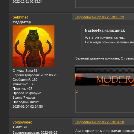
2022-12-11 02:53:34
Sekhmet
Поделиться
2022-08-29 18:13:29
Модератор
Nastoe4ka написал(а):
А, в этом причина, капец...
Но я когда обычный зелёный пил
Зеленый давление понижает. От этог
Откуда:
Зона 51
Зарегистрирован
: 2022-08-25
Сообщений:
180
Уважение:
+36
Позитив:
+27
0
Провел на форуме:
1 день 7 часов
Последний визит:
2025-01-04 02:24:50
volgovodec
Поделиться
2022-08-29 20:31:58
Участник
А мне нравится матча, самая простая
Зарегистрирован
: 2022-08-27