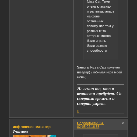
Ninja Cat. Тоже
очень классная
игра, выделялась
на фоне
остальных,
потому что там у
разных гг за
которых можно
было играть
были разные
способности
Samurai Pizza Cats конечно
шедевр) Любимая игра моей
жены)
Не вечно то, что в
вечности пребудет. Со
смертью времени и
смерть умрет.
0
Поделиться
2024-
8
инфлюенсе манагер
02-05 02:16:58
Участник