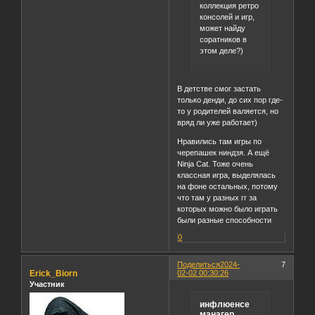
коллекция ретро
консолей и игр,
может найду
соратников в
этом деле?)
В детстве смог застать
только денди, до сих пор где-
то у родителей валяется, но
вряд ли уже работает)
Нравились там игры по
черепашек ниндзя. А ещё
Ninja Cat. Тоже очень
классная игра, выделялась
на фоне остальных, потому
что там у разных гг за
которых можно было играть
были разные способности
0
Поделиться
2024-
7
Erick_Biorn
02-02 00:30:26
Участник
инфлюенсе
манагер