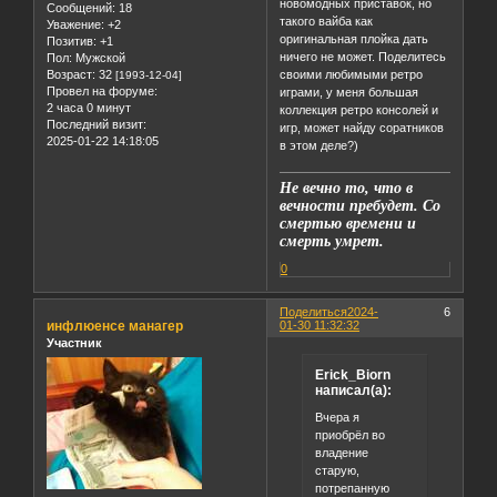
новомодных приставок, но
Сообщений:
18
такого вайба как
Уважение:
+2
оригинальная плойка дать
Позитив:
+1
ничего не может. Поделитесь
Пол:
Мужской
Возраст:
32
своими любимыми ретро
[1993-12-04]
Провел на форуме:
играми, у меня большая
2 часа 0 минут
коллекция ретро консолей и
Последний визит:
игр, может найду соратников
2025-01-22 14:18:05
в этом деле?)
Не вечно то, что в
вечности пребудет. Со
смертью времени и
смерть умрет.
0
Поделиться
2024-
6
инфлюенсе манагер
01-30 11:32:32
Участник
Erick_Biorn
написал(а):
Вчера я
приобрёл во
владение
старую,
потрепанную