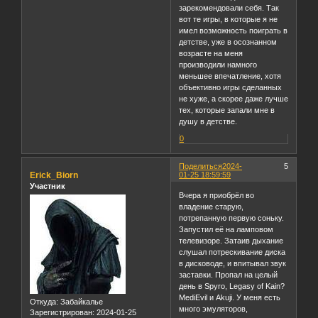
зарекомендовали себя. Так
вот те игры, в которые я не
имел возможность поиграть в
детстве, уже в осознанном
возрасте на меня
производили намного
меньшее впечатление, хотя
объективно игры сделанных
не хуже, а скорее даже лучше
тех, которые запали мне в
душу в детстве.
0
Поделиться
2024-
5
Erick_Biorn
01-25 18:59:59
Участник
Вчера я приобрёл во
владение старую,
потрепанную первую соньку.
Запустил её на ламповом
телевизоре. Затаив дыхание
слушал потрескивание диска
в дисководе, и впитывал звук
заставки. Пропал на целый
день в Spyro, Legasy of Kain?
MediEvil и Akuji. У меня есть
Откуда:
Забайкалье
много эмуляторов,
Зарегистрирован
: 2024-01-25