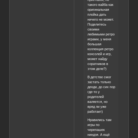
такого вайба как
оригинальная
плойка дать
ничего не может.
Поделитесь
своими
любимыми ретро
играми, у меня
большая
коллекция ретро
консолей и игр,
может найду
соратников в
этом деле?)
В детстве смог
застать только
денди, до сих пор
где-то у
родителей
валяется, но
вряд ли уже
работает)
Нравились там
игры по
черепашек
ниндзя. А ещё