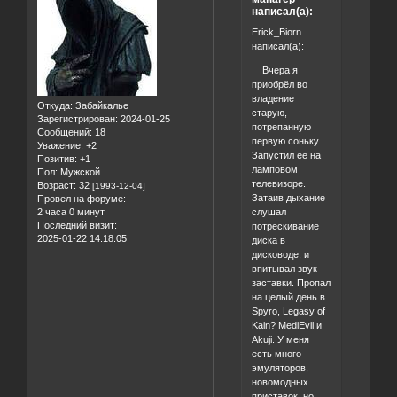
написал(а):
Erick_Biorn
написал(а):
Вчера я
приобрёл во
владение
Откуда:
Забайкалье
старую,
Зарегистрирован
: 2024-01-25
потрепанную
Сообщений:
18
первую соньку.
Уважение:
+2
Запустил её на
Позитив:
+1
ламповом
Пол:
Мужской
телевизоре.
Возраст:
32
[1993-12-04]
Затаив дыхание
Провел на форуме:
слушал
2 часа 0 минут
Последний визит:
потрескивание
2025-01-22 14:18:05
диска в
дисководе, и
впитывал звук
заставки. Пропал
на целый день в
Spyro, Legasy of
Kain? MediEvil и
Akuji. У меня
есть много
эмуляторов,
новомодных
приставок, но