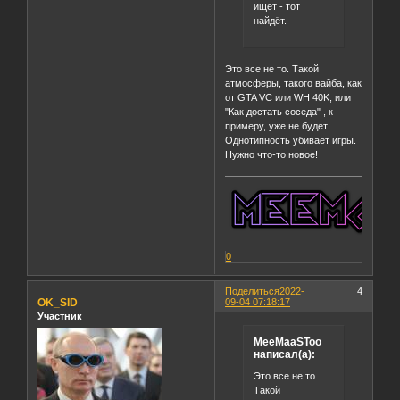
ищет - тот
найдëт.
Это все не то. Такой
атмосферы, такого вайба, как
от GTA VC или WH 40K, или
"Как достать соседа" , к
примеру, уже не будет.
Однотипность убивает игры.
Нужно что-то новое!
0
Поделиться
2022-
4
OK_SID
09-04 07:18:17
Участник
MeeMaaSToo
написал(а):
Это все не то.
Такой