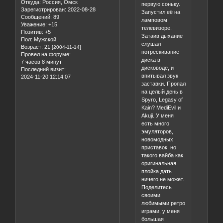
Откуда:
Россия, Омск
первую соньку.
Зарегистрирован
: 2022-08-28
Запустил её на
Сообщений:
89
ламповом
Уважение:
+15
телевизоре.
Позитив:
+5
Затаив дыхание
Пол:
Мужской
слушал
Возраст:
21
[2004-11-14]
потрескивание
Провел на форуме:
диска в
7 часов 8 минут
дисководе, и
Последний визит:
впитывал звук
2024-11-20 12:14:07
заставки. Пропал
на целый день в
Spyro, Legasy of
Kain? MediEvil и
Akuji. У меня
есть много
эмуляторов,
новомодных
приставок, но
такого вайба как
оригинальная
плойка дать
ничего не может.
Поделитесь
своими
любимыми ретро
играми, у меня
большая