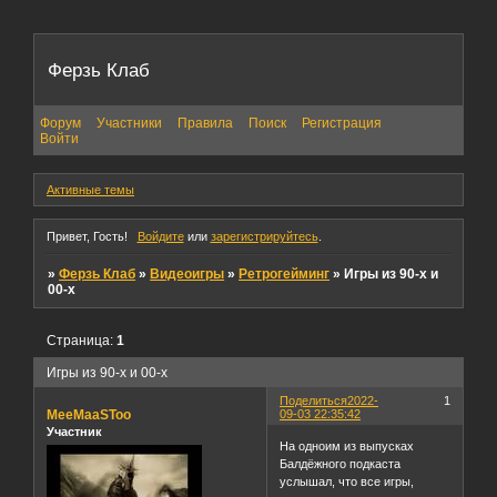
Ферзь Клаб
Форум
Участники
Правила
Поиск
Регистрация
Войти
Активные темы
Привет, Гость!
Войдите
или
зарегистрируйтесь
.
»
Ферзь Клаб
»
Видеоигры
»
Ретрогейминг
»
Игры из 90-х и
00-х
Страница:
1
Игры из 90-х и 00-х
Поделиться
2022-
1
MeeMaaSToo
09-03 22:35:42
Участник
На одноим из выпусках
Балдёжного подкаста
услышал, что все игры,