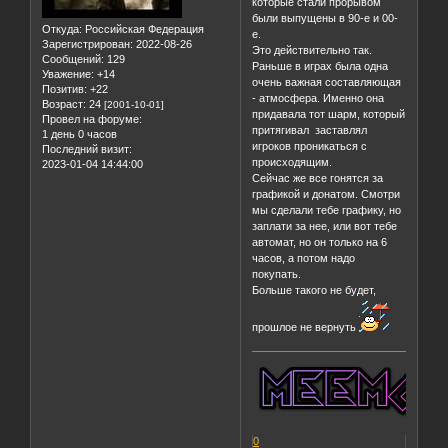
которые стали прорывом
были выпущены в 90-е и 00-
Откуда:
Российская Федерация
е.
Зарегистрирован
: 2022-08-26
Это действительно так.
Сообщений:
129
Раньше в играх была одна
Уважение:
+14
очень важная составляющая
Позитив:
+22
- атмосфера. Именно она
Возраст:
24
[2001-10-01]
придавала тот шарм, который
Провел на форуме:
притягивал заставлял
1 день 0 часов
игроков проникаться с
Последний визит:
происходящим.
2023-01-04 14:44:00
Сейчас же все гонятся за
графикой и донатом. Смотри
мы сделали тебе графику, но
заплати за нее, или вот тебе
автомат, но он только на 6
часов, а потом надо
покупать.
Больше такого не будет,
прошлое не вернуть
0