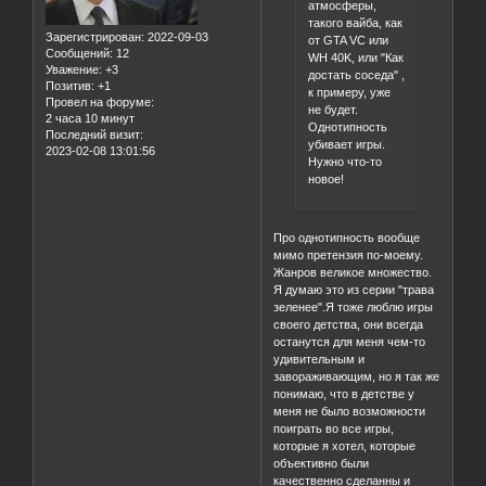
атмосферы,
такого вайба, как
Зарегистрирован
: 2022-09-03
от GTA VC или
Сообщений:
12
WH 40K, или "Как
Уважение:
+3
достать соседа" ,
Позитив:
+1
к примеру, уже
Провел на форуме:
не будет.
2 часа 10 минут
Однотипность
Последний визит:
убивает игры.
2023-02-08 13:01:56
Нужно что-то
новое!
Про однотипность вообще
мимо претензия по-моему.
Жанров великое множество.
Я думаю это из серии "трава
зеленее".Я тоже люблю игры
своего детства, они всегда
останутся для меня чем-то
удивительным и
завораживающим, но я так же
понимаю, что в детстве у
меня не было возможности
поиграть во все игры,
которые я хотел, которые
объективно были
качественно сделанны и