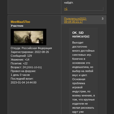
найдëт.
+1
Поделиться
2022-
3
MeeMaaSToo
09-04 00:21:17
Участник
OK_SID
написал(а):
Выходит
достаточно
Откуда:
Российская Федерация
много достойных
Зарегистрирован
: 2022-08-26
сингловых игр.
Сообщений:
129
Конечно в
Уважение:
+14
основном это
Позитив:
+22
индюшатина, но
Возраст:
24
[2001-10-01]
выбор на любой
Провел на форуме:
1 день 0 часов
вкус и цвет.
Последний визит:
Основная
2023-01-04 14:44:00
проблема
игровой
индустрии, по
моему мнению, в
том, что крупные
издатели не
желая рисковать
идут уже