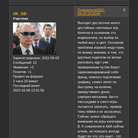
Поделиться
2022-
2
OK_SID
09-03 23:33:06
Участник
Выходит достаточно много
достойных сингловых игр.
Конечно в основном это
индюшатина, но выбор на
любой вкус и цвет. Основная
проблема игровой индустрии,
по моему мнению, в том, что
крупные издатели не желая
Зарегистрирован
: 2022-09-03
рисковать идут уже
Сообщений:
12
Уважение:
+3
проверенным путëм.Берут
Позитив:
+1
зарекомендовавший себя
Провел на форуме:
бренд, немного подтягиваю
2 часа 10 минут
графику, сюжет лепят по
Последний визит:
быстрому на коленке,
2023-02-08 13:01:56
прикручивают донат,
сюрприз-механики, баттл-
пассы(даже в сингл игры
пытаются запихать, пример
тому юбики и их ассасины).
Сейчас нужно обращать
внимание на игры категории
B. К сожалению в ААА сейчас
штиль, но поиграть всегда
будет во что, кто ищет - тот