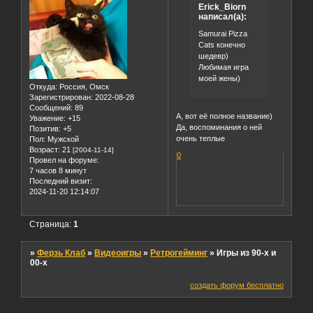
Erick_Biorn
написал(а):
Samurai Pizza
Cats конечно
шедевр)
Любимая игра
моей жены)
Откуда:
Россия, Омск
Зарегистрирован
: 2022-08-28
Сообщений:
89
А, вот её полное название)
Уважение:
+15
Да, воспоминания о ней
Позитив:
+5
очень теплые
Пол:
Мужской
Возраст:
21
[2004-11-14]
0
Провел на форуме:
7 часов 8 минут
Последний визит:
2024-11-20 12:14:07
Страница:
1
»
Ферзь Клаб
»
Видеоигры
»
Ретрогейминг
»
Игры из 90-х и
00-х
создать форум бесплатно