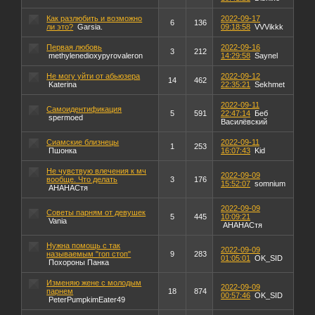
Как разлюбить и возможно
2022-09-17
6
136
ли это?
Garsia.
09:18:58
VVVikkk
Первая любовь
2022-09-16
3
212
methylenedioxypyrovaleron
14:29:58
Saynel
Не могу уйти от абьюзера
2022-09-12
14
462
Katerina
22:35:21
Sekhmet
2022-09-11
Самоидентификация
5
591
22:47:14
Беб
spermoed
Василёвский
Сиамские близнецы
2022-09-11
1
253
Пшонка
16:07:43
Kid
Не чувствую влечения к мч
2022-09-09
вообще. Что делать
3
176
15:52:07
somnium
АНАНАСтя
2022-09-09
Советы парням от девушек
5
445
10:09:21
Vania
АНАНАСтя
Нужна помощь с так
2022-09-09
называемым "гоп стоп"
9
283
01:05:01
OK_SID
Похороны Панка
Изменяю жене с молодым
2022-09-09
парнем
18
874
00:57:46
OK_SID
PeterPumpkimEater49