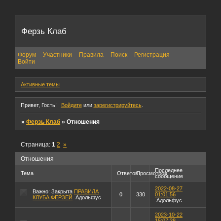
Ферзь Клаб
Форум
Участники
Правила
Поиск
Регистрация
Войти
Активные темы
Привет, Гость!
Войдите
или
зарегистрируйтесь
.
»
Ферзь Клаб
»
Отношения
Страница:
1
2
»
Отношения
Последнее
Тема
Ответов
Просмотров
сообщение
2022-08-27
Важно:
Закрыта
ПРАВИЛА
0
330
01:01:56
КЛУБА ФЕРЗЕЙ
Адольфус
Адольфус
2023-10-22
15:07:28