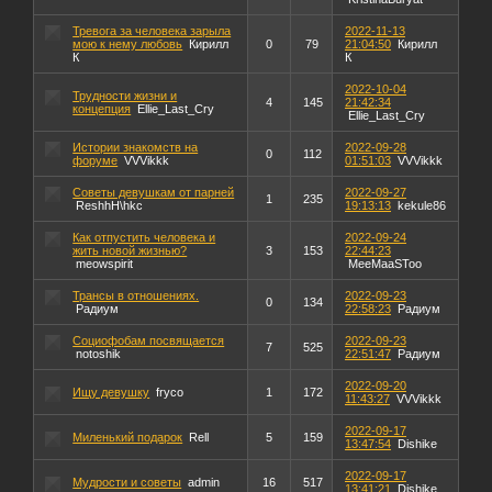
Тревога за человека зарыла
2022-11-13
мою к нему любовь
Кирилл
0
79
21:04:50
Кирилл
К
К
2022-10-04
Трудности жизни и
4
145
21:42:34
концепция
Ellie_Last_Cry
Ellie_Last_Cry
Истории знакомств на
2022-09-28
0
112
форуме
VVVikkk
01:51:03
VVVikkk
Советы девушкам от парней
2022-09-27
1
235
ReshhH\hkc
19:13:13
kekule86
Как отпустить человека и
2022-09-24
жить новой жизнью?
3
153
22:44:23
meowspirit
MeeMaaSToo
Трансы в отношениях.
2022-09-23
0
134
Радиум
22:58:23
Радиум
Социофобам посвящается
2022-09-23
7
525
notoshik
22:51:47
Радиум
2022-09-20
Ищу девушку
fryco
1
172
11:43:27
VVVikkk
2022-09-17
Миленький подарок
Rell
5
159
13:47:54
Dishike
2022-09-17
Мудрости и советы
admin
16
517
13:41:21
Dishike