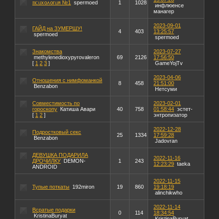
𐌿ᥴᥙх᧐᧘᧐ᴦᥙя №1
spermoed
1
1028
инфлюенсе
манагер
2023-09-01
ГАЙД на ЗУМЕРШУ!
4
403
13:25:57
spermoed
spermoed
Знакомства
2023-07-27
methylenedioxypyrovaleron
69
2126
17:56:50
[
1
2
3
]
GameYojTv
2023-04-06
Отношения с нимфоманкой
8
458
21:51:00
Benzabon
Нетсуми
Совместимость по
2023-02-01
гороскопу
Катиша Авари
40
758
01:58:44
эстет-
[
1
2
]
энтропизатор
2022-12-28
Подростковый секс
25
1334
17:59:28
Benzabon
Jadovran
ДЕВУШКА ПОДАРИЛА
2022-11-16
ДРОЧИЛКУ
DEMON-
1
243
12:23:29
taeka
ANDROID
2022-11-15
Тупые поткаты
192miron
19
860
19:18:19
alinchikwho
2022-11-14
Всратые подарки
0
114
18:34:54
KristinaBuryat
KristinaBuryat